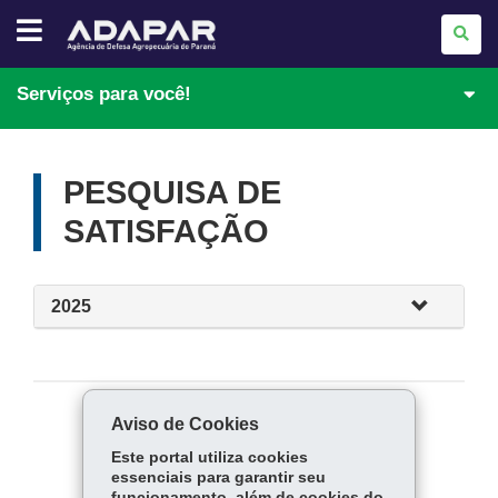
AGÊNCIA
DE
DEFESA
AGROPECUÁRIA
DO
Serviços para você!
PARANÁ
-
ADAPAR
PESQUISA DE
SATISFAÇÃO
2025
Aviso de Cookies
COMPARTILHE:
Este portal utiliza cookies
Fa
W
essenciais para garantir seu
ce
ha
funcionamento, além de cookies do