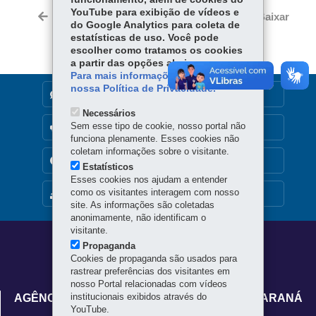
Tw
YouTube para exibição de vídeos e
bo
ts
Voltar
Início
Imprimir
Baixar
itt
do Google Analytics para coleta de
ok
Ap
estatísticas de uso. Você pode
er
p
escolher como tratamos os cookies
a partir das opções abaixo.
Para mais informações, acesse
nossa Política de Privacidade.
DENUNCIE CORRUPÇÃO
Necessários
Sem esse tipo de cookie, nosso portal não
OUVIDORIA
funciona plenamente. Esses cookies não
coletam informações sobre o visitante.
TRANSPARÊNCIA INSTITUCIONAL
Estatísticos
Esses cookies nos ajudam a entender
como os visitantes interagem com nosso
MAPA DO SITE
site. As informações são coletadas
anonimamente, não identificam o
visitante.
Navegação
Propaganda
Cookies de propaganda são usados para
principal
rastrear preferências dos visitantes em
nosso Portal relacionadas com vídeos
institucionais exibidos através do
AGÊNCIA DE DEFESA AGROPECUÁRIA DO PARANÁ
YouTube.
- ADAPAR