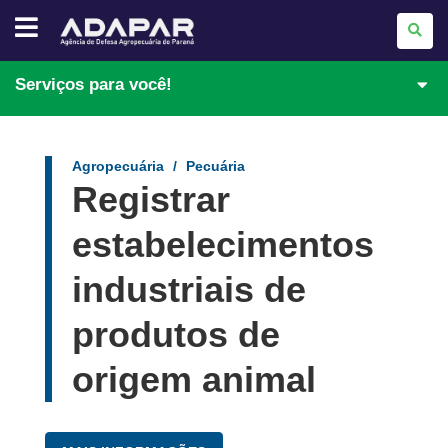
AGÊNCIA
DE
DEFESA
AGROPECUÁRIA
DO
Serviços para você!
PARANÁ
-
ADAPAR
Agropecuária
Pecuária
Registrar
estabelecimentos
industriais de
produtos de
origem animal