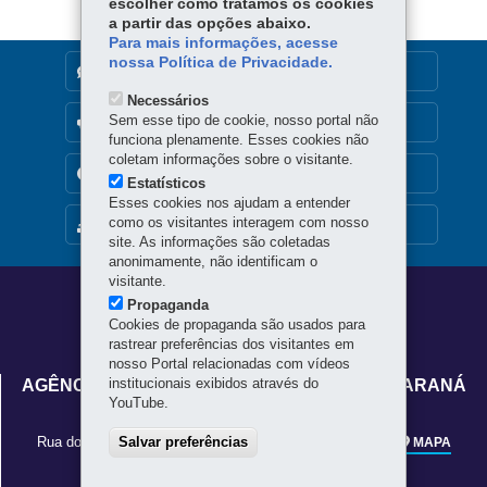
escolher como tratamos os cookies
a partir das opções abaixo.
Para mais informações, acesse
nossa Política de Privacidade.
DENUNCIE CORRUPÇÃO
Necessários
Sem esse tipo de cookie, nosso portal não
OUVIDORIA
funciona plenamente. Esses cookies não
coletam informações sobre o visitante.
TRANSPARÊNCIA INSTITUCIONAL
Estatísticos
Esses cookies nos ajudam a entender
como os visitantes interagem com nosso
MAPA DO SITE
site. As informações são coletadas
anonimamente, não identificam o
visitante.
Navegação
Propaganda
Cookies de propaganda são usados para
principal
rastrear preferências dos visitantes em
nosso Portal relacionadas com vídeos
institucionais exibidos através do
AGÊNCIA DE DEFESA AGROPECUÁRIA DO PARANÁ
YouTube.
- ADAPAR
Rua dos Funcionários, 1559
Salvar preferências
-
80035-050
-
Curitiba
-
PR
MAPA
41 3313-4000