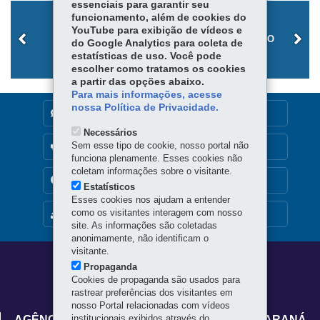
essenciais para garantir seu
funcionamento, além de cookies do
YouTube para exibição de vídeos e
PROSOLO
DADOS SIAGRO
do Google Analytics para coleta de
estatísticas de uso. Você pode
escolher como tratamos os cookies
a partir das opções abaixo.
Para mais informações, acesse
nossa Política de Privacidade.
DENUNCIE CORRUPÇÃO
Necessários
Sem esse tipo de cookie, nosso portal não
OUVIDORIA
funciona plenamente. Esses cookies não
coletam informações sobre o visitante.
TRANSPARÊNCIA INSTITUCIONAL
Estatísticos
Esses cookies nos ajudam a entender
como os visitantes interagem com nosso
MAPA DO SITE
site. As informações são coletadas
anonimamente, não identificam o
visitante.
Navegação
Propaganda
Cookies de propaganda são usados para
principal
rastrear preferências dos visitantes em
nosso Portal relacionadas com vídeos
institucionais exibidos através do
AGÊNCIA DE DEFESA AGROPECUÁRIA DO PARANÁ