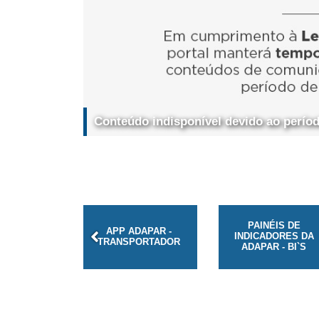
Conteúdo indisponível devido ao período
AS COM
PAINÉIS DE
APP ADAPAR -
LTIVO
INDICADORES DA
TRANSPORTADOR
AL DE UVA
ADAPAR - BI`S