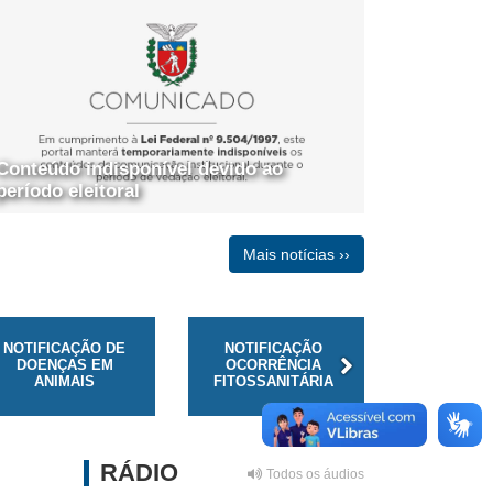
Conteúdo indisponível devido ao
período eleitoral
Mais notícias ››
NOTIFICAÇÃO DE
NOTIFICAÇÃO
DOENÇAS EM
OCORRÊNCIA
SUSAF
ANIMAIS
FITOSSANITÁRIA
RÁDIO
Todos os áudios