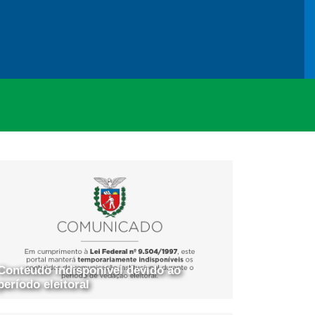
Conteúdo indisponível devido ao
período eleitoral