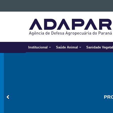
Ir para o conteúdo
AGÊNCIA
Ir para a navegação
DE
Ir para a busca
DEFESA
Mapa do site
AGROPECUÁRIA
DO
PARANÁ
Institucional
Saúde Animal
Sanidade Vegeta
Navegação
-
principal
ADAPAR
COMO
PR
OB
CA
MA